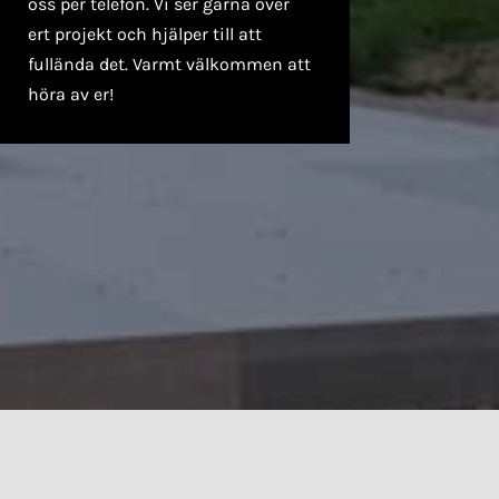
oss per telefon. Vi ser gärna över
ert projekt och hjälper till att
fullända det.
Varmt välkommen att
höra av er!