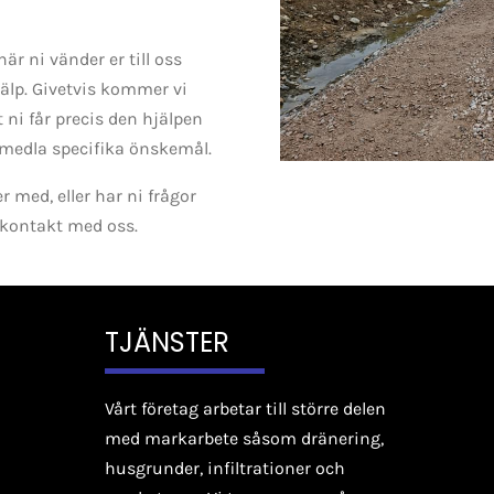
när ni vänder er till oss
jälp. Givetvis kommer vi
 ni får precis den hjälpen
örmedla specifika önskemål.
r med, eller har ni frågor
 kontakt med oss.
TJÄNSTER
Vårt företag arbetar till större delen
med markarbete
såsom dränering,
husgrunder, infiltrationer och