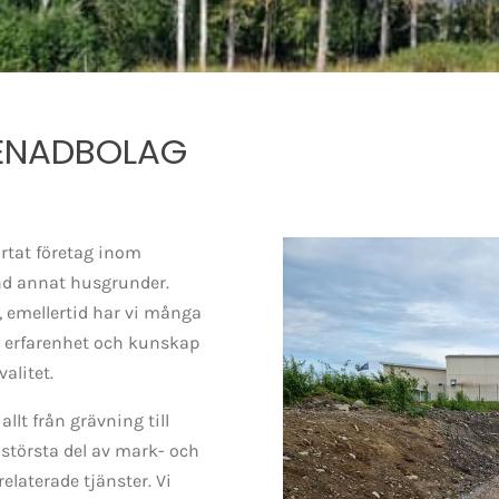
RENADBOLAG
artat företag inom
nd annat husgrunder.
, emellertid har vi många
år erfarenhet och kunskap
alitet.
allt från grävning till
l största del av mark- och
laterade tjänster. Vi